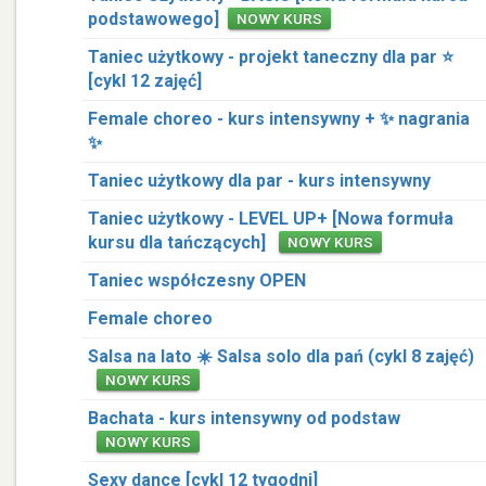
podstawowego]
NOWY KURS
Taniec użytkowy - projekt taneczny dla par ⭐️
[cykl 12 zajęć]
Female choreo - kurs intensywny + ✨ nagrania
✨
Taniec użytkowy dla par - kurs intensywny
Taniec użytkowy - LEVEL UP+ [Nowa formuła
kursu dla tańczących]
NOWY KURS
Taniec współczesny OPEN
Female choreo
Salsa na lato ☀️ Salsa solo dla pań (cykl 8 zajęć)
NOWY KURS
Bachata - kurs intensywny od podstaw
NOWY KURS
Sexy dance [cykl 12 tygodni]