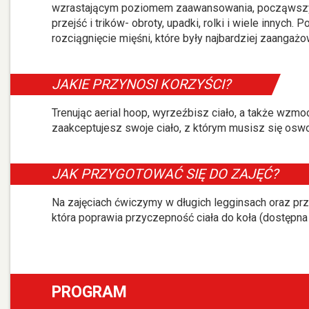
wzrastającym poziomem zaawansowania, począwszy
przejść i trików- obroty, upadki, rolki i wiele innych
rozciągnięcie mięśni, które były najbardziej zaangaż
JAKIE PRZYNOSI KORZYŚCI?
Trenując aerial hoop, wyrzeźbisz ciało, a także wzm
zaakceptujesz swoje ciało, z którym musisz się osw
JAK PRZYGOTOWAĆ SIĘ DO ZAJĘĆ?
Na zajęciach ćwiczymy w długich legginsach oraz pr
która poprawia przyczepność ciała do koła (dostępna 
PROGRAM