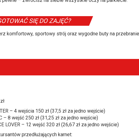
st pewne – zwrócisz na siebie wszystkie oczy na parkiecie.
GOTOWAĆ SIĘ DO ZAJĘĆ?
erz komfortowy, sportowy strój oraz wygodne buty na przebranie
 zł
R – 4 wejścia 150 zł (37,5 zł za jedno wejście)
– 8 wejść 250 zł (31,25 zł za jedno wejście)
LOVER – 12 wejść 320 zł (26,67 zł za jedno wejście)
kursantów przedłużających karnet: