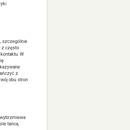
zyki
, szczególnie
 z często
 kontaktu. W
ię
zekazywane
tańczyć z
zwój obu stron
j wybrzmiewa
le tańca,