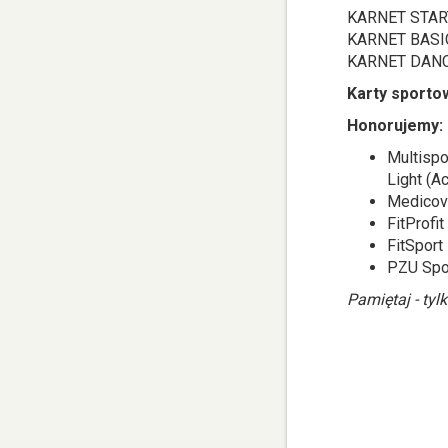
KARNET STARTE
KARNET BASIC 
KARNET DANCE 
Karty sporto
Honorujemy:
Multispo
Light (Ac
Medicov
FitProfit
FitSport
PZU Spo
Pamiętaj - ty