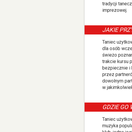
tradycji tane
imprezowej.
JAKIE PRZ
Taniec użytko
dla osób wcze
świeżo poznan
trakcie kursu 
bezpiecznie i
przez partner
dowolnym part
w jakimkolwiek
GDZIE GO
Taniec użytko
muzyka popula