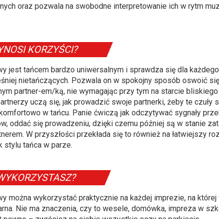
cznych oraz pozwala na swobodne interpretowanie ich w rytm mu
YNOSI KORZYŚCI?
wy jest tańcem bardzo uniwersalnym i sprawdza się dla każdego
śniej nietańczących. Pozwala on w spokojny sposób oswoić się
ym partner-em/ką, nie wymagając przy tym na starcie bliskiego
partnerzy uczą się, jak prowadzić swoje partnerki, żeby te czuły s
 komfortowo w tańcu. Panie ćwiczą jak odczytywać sygnały pr
ów, oddać się prowadzeniu, dzięki czemu później są w stanie za
nerem. W przyszłości przekłada się to również na łatwiejszy ro
 stylu tańca w parze.
 WYKORZYSTASZ?
wy można wykorzystać praktycznie na każdej imprezie, na które
rna. Nie ma znaczenia, czy to wesele, domówka, impreza w szko