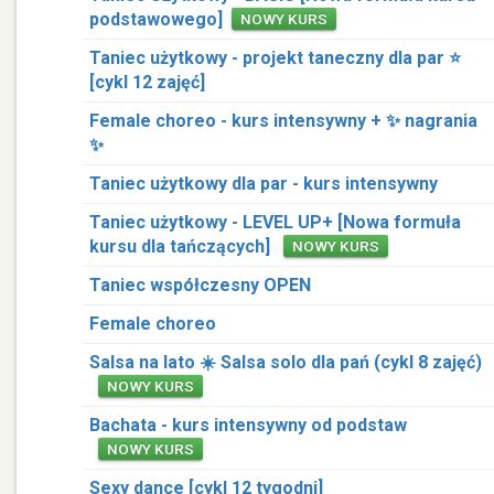
podstawowego]
NOWY KURS
Taniec użytkowy - projekt taneczny dla par ⭐️
[cykl 12 zajęć]
Female choreo - kurs intensywny + ✨ nagrania
✨
Taniec użytkowy dla par - kurs intensywny
Taniec użytkowy - LEVEL UP+ [Nowa formuła
kursu dla tańczących]
NOWY KURS
Taniec współczesny OPEN
Female choreo
Salsa na lato ☀️ Salsa solo dla pań (cykl 8 zajęć)
NOWY KURS
Bachata - kurs intensywny od podstaw
NOWY KURS
Sexy dance [cykl 12 tygodni]